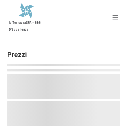
la TerrazzaSPA - B&B
D'Eccellenza
Home
Comiso e dintorni
Prezzi
Descrizione
Mappa
Galleria
Prezzi
Disponibilità
Contatto
Opinioni