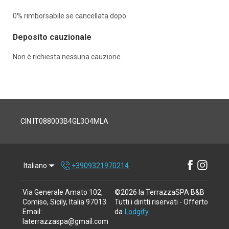
0% rimborsabile se cancellata dopo.
Deposito cauzionale
Non è richiesta nessuna cauzione.
CIN IT088003B4GL3O4MLA
Italiano
+3909321970214
Via Generale Amato 102,
©
2026
la TerrazzaSPA B&B
Comiso, Sicily, Italia 97013
.
Tutti i diritti riservati
- Offerto
Email
:
da
Lodgify
laterrazzaspa@gmail.com